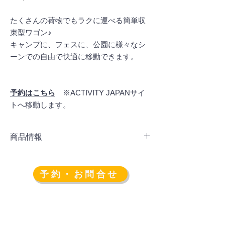
格
たくさんの荷物でもラクに運べる簡単収
束型ワゴン♪
キャンプに、フェスに、公園に様々なシ
ーンでの自由で快適に移動できます。
予約はこちら
※ACTIVITY JAPANサイ
トへ移動します。
商品情報
■サイズ
使用時:106×53×100(h)cm
予約・お問合せ
収納時:約18×40×77(h)cm
荷台:約88×42×31(h)cm
■重量
約11kg
■材質