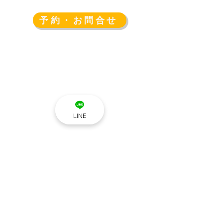
全10種類のデザインからお選びいただけま
す。
予約・お問合せ
・フラワー
・きかがく(ホワイト)
・きかがく(ネイビー)
・パイナップル
・ストロベリー
・ウォーターメロン
・ドーナツ
・カップケーキ
・クッキーサンド
LINE
・ハンバーガー