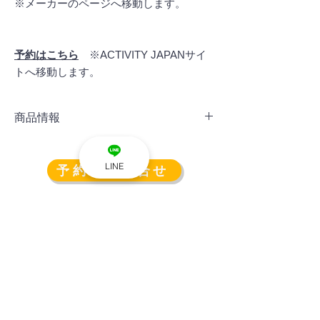
※メーカーのページへ移動します。
予約はこちら
※ACTIVITY JAPANサイ
トへ移動します。
商品情報
スマホやタブレットなどが充電できるUSB-A
を２口、USB-Cポート2口を搭載。
LINE
予約・お問合せ
また、パソコンの充電や電気毛布などに利用
できるAC100Vコンセントは3口、車載冷蔵
庫などが使用できるシガーソケットを1口搭
載しており、数日間電気が使えない状況でも
安心の大容量です。