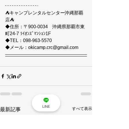
⛺キャンプレンタルセンター沖縄那覇
店⛺
◆住所：〒900-0034　沖縄県那覇市東
町24-7 ﾗｲｵﾝｽﾞﾏﾝｼｮﾝ1F
◆TEL：098-963-5570
◆メール：okicamp.crc@gmail.com
LINE
すべて表示
最新記事