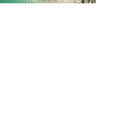
https://onl.bz/HJmC9J6
※Googleマップに移動します。
その他の穴場スポットなどは
契約時にご案内いたします。
店舗情報
​キャンプレンタルセンター沖縄那覇店
沖縄県那覇市東町24-7
営業時間 10：00〜19：00(不定休)
Instagram
​公式LINE