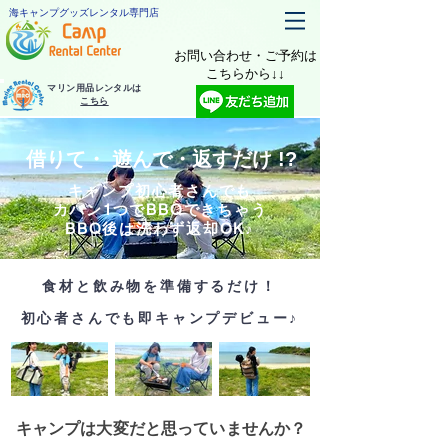
海キャンプグッズレンタル専門店
お問い合わせ・ご予約は
​こちらから↓↓
マリン用品レンタルは
こちら
​借りて・ 遊んで・返すだけ !?
キャンプ初心者さんでも​
カバン1つでBBQできちゃう
​BBQ後は洗わず返却OK♪
​食材と飲み物を準備するだけ！
​初心者さんでも即キャンプデビュー♪
キャンプは大変だと思っていませんか？