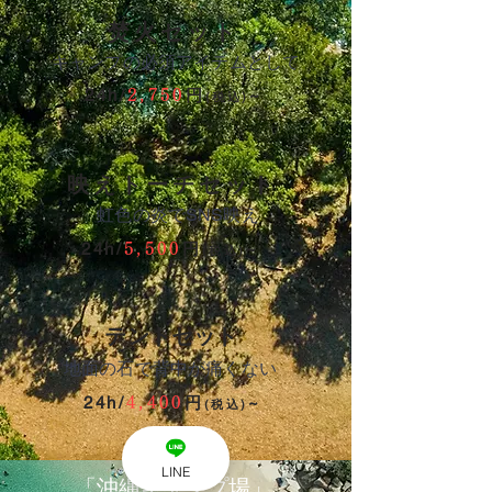
焚火セット
キャンプの必須アイテムとして
24h/
円
~
2,750
(税込)
映えトーチセット
​虹色の炎でSNS映え
24h/
円
~
5,500
(税込)
テントセット
地面の石で背中が痛くない
24h/
円
~
4,4
00
(税込)
LINE
「沖縄キャンプ場」