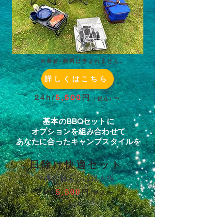
​※食材･飲料は含まれません。
詳しくはこちら
24h/
5
,500
円
~
（税込）
基本のBBQセットに
オプションを組み合わせて
あなたに合ったキャンプスタイルを
日除け快適セット
沖縄の日差しは殺人級
24h/
円
~
5,500
(税込)